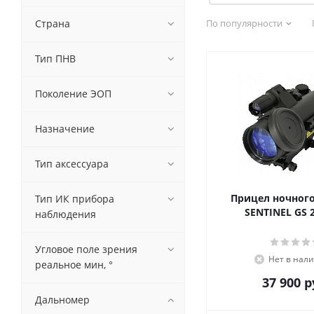
БЕЛОМО
Комбат
Страна
По популярности
НПЗ
ООО Катод
Тип ПНВ
(Новосибирск)
СОТ
Поколение ЭОП
Назначение
Тип аксессуара
Прицел ночног
Тип ИК прибора
SENTINEL GS 
наблюдения
Угловое поле зрения
Нет в нал
реальное мин, °
37 900
р
Дальномер