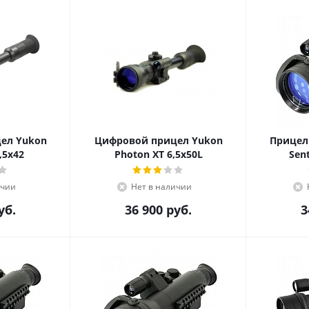
ел Yukon
Цифровой прицел Yukon
Прицел
,5х42
Photon XT 6,5x50L
Sen
ичии
Нет в наличии
уб.
36 900
руб.
3