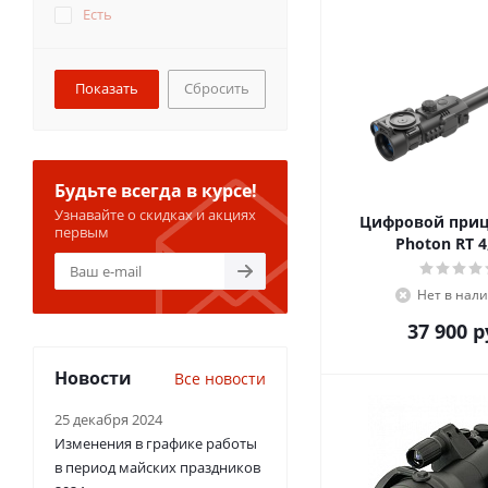
Есть
Сбросить
Будьте всегда в курсе!
Узнавайте о скидках и акциях
Цифровой приц
первым
Photon RT 4
Нет в нал
37 900
р
Новости
Все новости
25 декабря 2024
Изменения в графике работы
в период майских праздников