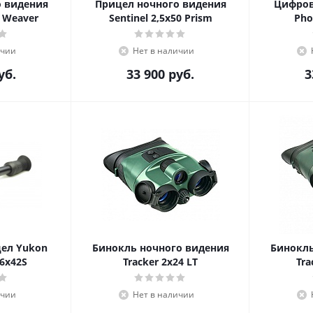
о видения
Прицел ночного видения
Цифров
0 Weaver
Sentinel 2,5x50 Prism
Pho
ичии
Нет в наличии
уб.
33 900
руб.
3
ел Yukon
Бинокль ночного видения
Бинокль
,6x42S
Tracker 2x24 LT
Tra
ичии
Нет в наличии