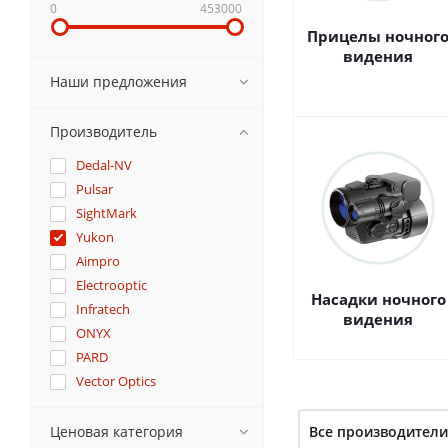
0
453000
Прицелы ночног
видения
Наши предложения
Производитель
Dedal-NV
Pulsar
SightMark
Yukon
Aimpro
Electrooptic
Насадки ночного
Infratech
видения
ONYX
PARD
Vector Optics
VENOX
Беларусь
Ценовая категория
Все производители