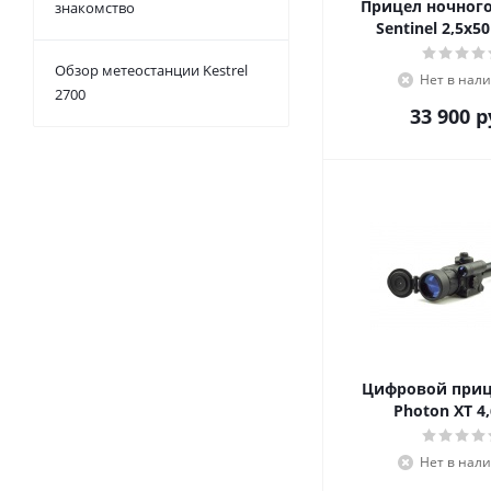
Прицел ночног
знакомство
Sentinel 2,5x5
Обзор метеостанции Kestrel
Нет в нал
2700
33 900
р
Цифровой приц
Photon XT 4
Нет в нал