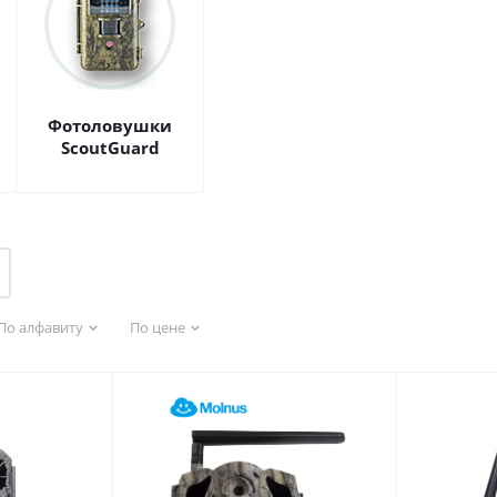
Фотоловушки
ScoutGuard
По алфавиту
По цене