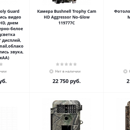
ly Guard
Камера Bushnell Trophy Cam
Фотоло
пись видео
HD Aggressor No-Glow
HD, днем
119777C
ерно-белое
дсветка
" дисплей,
ail,облако
пись звука,
xAA)
ичии
Нет в наличии
уб.
22 750
руб.
2