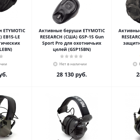
и ETYMOTIC
Активные беруши ETYMOTIC
Активны
 EB15-LE
RESEARCH (США) GSP-15 Gun
RESEARC
ктических
Sport Pro для охотничьих
защитных 
B15LEBN)
целей (GSP15BN)
ичии
Нет в наличии
уб.
28 130
руб.
2