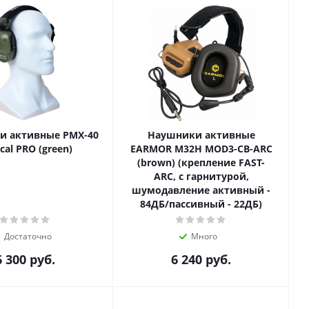
и активные PMX-40
Наушники активные
ical PRO (green)
EARMOR M32H MOD3-CB-ARC
(brown) (крепление FAST-
ARC, с гарнитурой,
шумодавление активный -
84ДБ/пассивный - 22ДБ)
Достаточно
Много
6 300
руб.
6 240
руб.