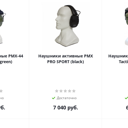
ные PMX-44
Наушники активные PMX
Наушник
(green)
PRO SPORT (black)
Tact
но
Достаточно
б.
7 040
руб.