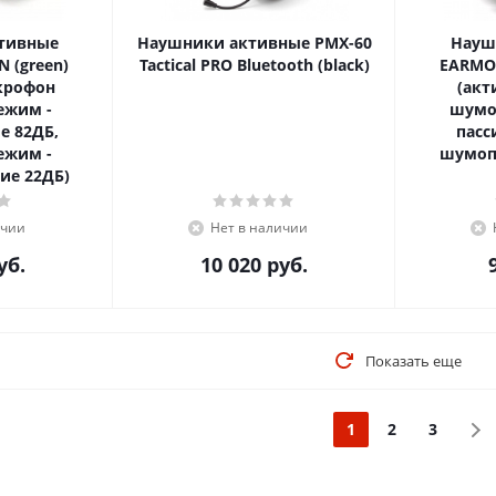
тивные
Наушники активные PMX-60
Науш
 (green)
Tactical PRO Bluetooth (black)
EARMOR
крофон
(акт
ежим -
шумо
е 82ДБ,
пасс
ежим -
шумоп
ие 22ДБ)
ичии
Нет в наличии
уб.
10 020
руб.
Показать еще
1
2
3