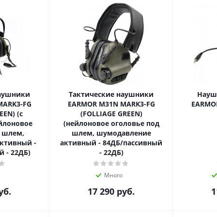
наушники
Тактические наушники
Науш
MARK3-FG
EARMOR M31N MARK3-FG
EARMOR
N) (с
(FOLLIAGE GREEN)
йлоновое
(нейлоновое оголовье под
 шлем,
шлем, шумодавление
ктивный -
активный - 84ДБ/пассивный
 - 22ДБ)
- 22ДБ)
Много
уб.
17 290
руб.
1