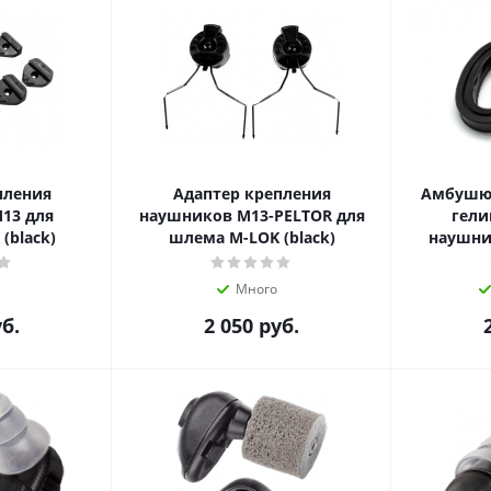
пления
Адаптер крепления
Амбушюр
13 для
наушников M13-PELTOR для
гели
(black)
шлема M-LOK (black)
наушник
Много
б.
2 050
руб.