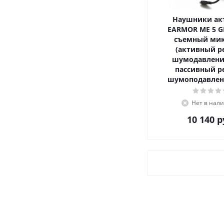
Наушники ак
EARMOR ME 5 GN
съемный ми
(активный р
шумодавлени
пассивный р
шумоподавлен
Нет в нал
10 140
р