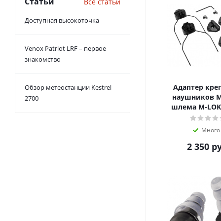
Статьи
Все статьи
Доступная высокоточка
Venox Patriot LRF – первое
знакомство
Адаптер кре
Обзор метеостанции Kestrel
наушников M
2700
шлема M-LOK 
Много
2 350
ру