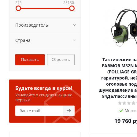
275
28130
Производитель
Страна
Сбросить
Тактические 
EARMOR M32N 
(FOLLIAGE GREE
гарнитурой, не
оголовье под
Будьте всегда в курсе!
шумодавление а
Узнавайте о скидках и акциях
84ДБ/пассивный
первым
Много
19 760
р