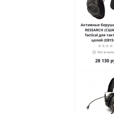
Активные беруш
RESEARCH (США)
Tactical для та
целей (E
Нет в нал
28 130
р