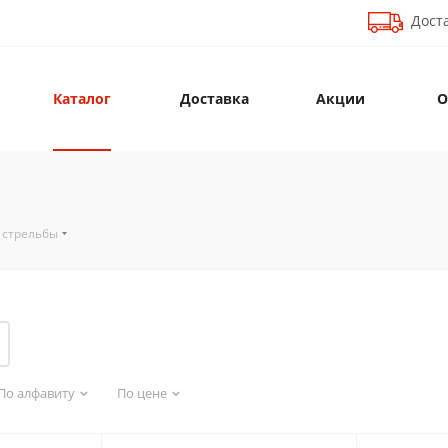
Доста
Каталог
Доставка
Акции
О
 стрельбы
По алфавиту
По цене