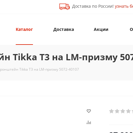
Доставка по России!
узнать б
Каталог
Доставка
Акции
О
 Tikka T3 на LM-призму 507
ронштейн Tikka T3 на LM-призму 5072-40107