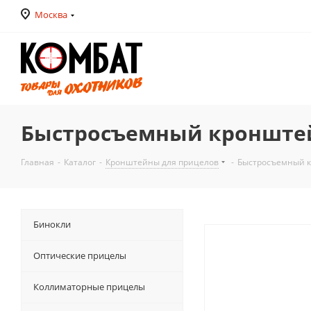
Москва
Быстросъемный кронштейн
Главная
-
Каталог
-
Кронштейны для прицелов
-
Быстросъемный к
Бинокли
Оптические прицелы
Коллиматорные прицелы