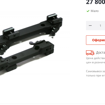
27 80
Мало
Оформи
Доста
Цена действи
цен в рознич
Самовывоз з
только при е