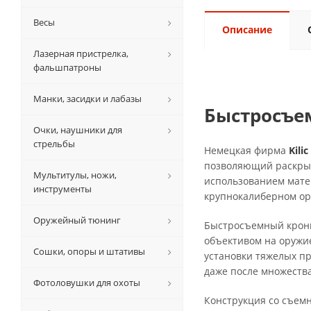
Весы
Описание
Лазерная пристрелка,
фальшпатроны
Манки, засидки и лабазы
Быстросъем
Очки, наушники для
стрельбы
Немецкая фирма
Kili
позволяющий раскрыт
Мультитулы, ножи,
использованием мате
инструменты
крупнокалиберном ор
Оружейный тюнинг
Быстросъемный кро
объективом на оружие
Сошки, опоры и штативы
установки тяжелых п
даже после множества
Фотоловушки для охоты
Конструкция со съем