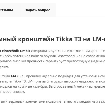
Отзывы
Задать вопрос
ный кронштейн Tikka T3 на LM-
c Feintechnik GmbH
специализируется на изготовлении кронште
ь весь потенциал вашего оружия. Изготовление на современн
риалов высокой прочности гарантирует превосходную надежно
ужие.
нштейн
MAK
на Еврошину идеально подойдет для установки ноч
 марки Tikka T3. LM-призма благодаря высокой надежности по
рицелов на крупные калибры. Быстросъемный механизм крепле
 перестановок.
ными верхними элементами позволяет в место стандартных заж