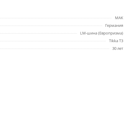
MAK
Германия
LM-шина (Европризма)
Tikka T3
30 лет