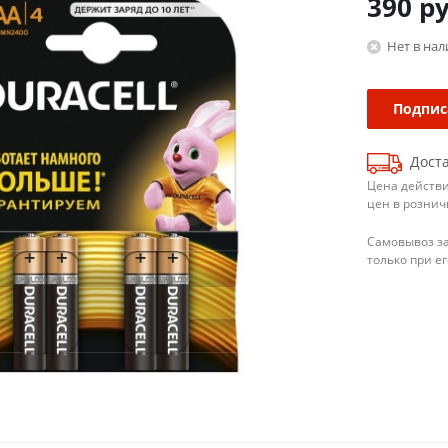
390
ру
Нет в на
Подпис
Доста
Цена действи
цен в рознич
Самовывоз з
только при е