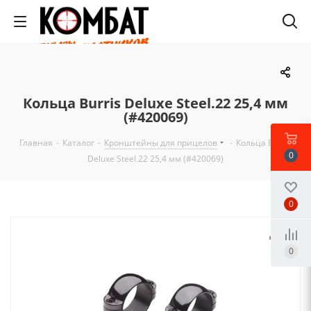
Кольца Burris Deluxe Steel.22 25,4 мм
(#420069)
Главная
-
Каталог
-
Кронштейны для прицелов
-
Кольца Burris
0
Deluxe Steel.22 25,4 мм (#420069)
0
0