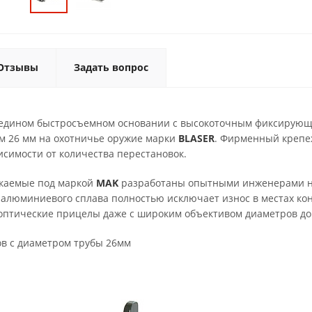
Отзывы
Задать вопрос
едином быстросъемном основании с высокоточным фиксирующи
 26 мм на охотничье оружие марки
BLASER
. Фирменный крепе
симости от количества перестановок.
скаемые под маркой
MAK
разработаны опытными инженерами н
 алюминиевого сплава полностью исключает износ в местах ко
оптические прицелы даже с широким объективом диаметров до 
ов с диаметром трубы 26мм