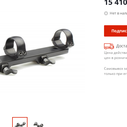
15 41
Нет в на
Подпис
Доста
Цена действи
цен в рознич
Самовывоз з
только при е