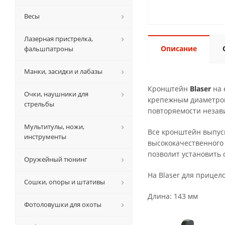
Весы
Лазерная пристрелка,
Описание
фальшпатроны
Манки, засидки и лабазы
Кронштейн
Blaser
на 
Очки, наушники для
крепежным диаметром
стрельбы
повторяемости незави
Мультитулы, ножи,
Все кронштейн выпу
инструменты
высококачественного
позволит установить 
Оружейный тюнинг
На Blaser для прицел
Сошки, опоры и штативы
Длина: 143 мм
Фотоловушки для охоты