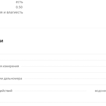
есть
0.50
я и влаги
есть
ки
я измерения
ии дальномера
действий
водоне