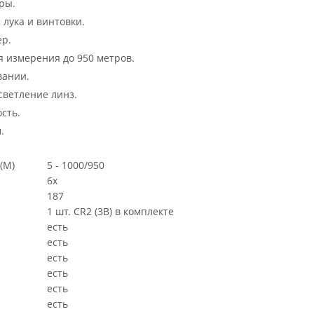
ры.
 лука и винтовки.
ер.
 измерения до 950 метров.
вании.
ветление линз.
сть.
.
(М)
5 - 1000/950
6x
187
1 шт. CR2 (3B) в комплекте
есть
есть
есть
есть
есть
есть