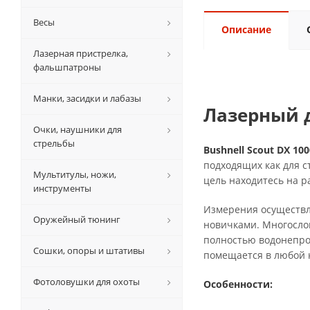
Весы
Описание
Лазерная пристрелка,
фальшпатроны
Манки, засидки и лабазы
Лазерный д
Очки, наушники для
стрельбы
Bushnell Scout DX 10
подходящих как для с
Мультитулы, ножи,
цель находитесь на 
инструменты
Измерения осуществля
Оружейный тюнинг
новичками. Многослой
полностью водонепро
Сошки, опоры и штативы
помещается в любой 
Фотоловушки для охоты
Особенности: