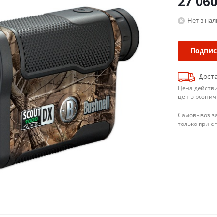
27 06
Нет в на
Подпис
Доста
Цена действи
цен в рознич
Самовывоз з
только при е