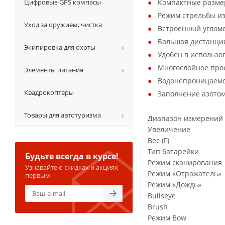
Цифровые GPS компасы
Компактные разме
Режим стрельбы из
Уход за оружием, чистка
Встроенный углом
Большая дистанция
Экипировка для охоты
Удобен в использо
Многослойное прос
Элементы питания
Водонепроницаемо
Квадрокоптеры
Заполнение азотом
Товары для автотуризма
Диапазон измерений 
Увеличение
Вес (Г)
Тип батарейки
Будьте всегда в курсе!
Режим сканирования
Узнавайте о скидках и акциях
Режим «Отражатель»
первым
Режим «Дождь»
Bullseye
Brush
Режим Bow