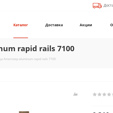
Доста
Каталог
Доставка
Акции
О
um rapid rails 7100
а Ameristep aluminum rapid rails 7100