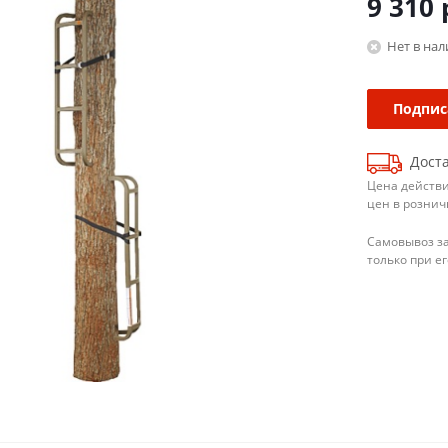
9 310
Нет в на
Подпис
Доста
Цена действи
цен в рознич
Самовывоз з
только при е