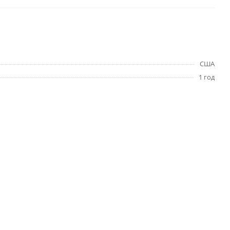
США
1 год