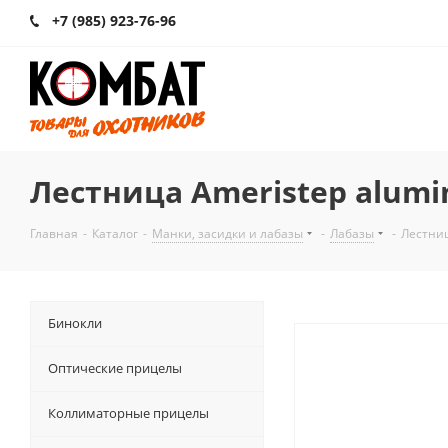
+7 (985) 923-76-96
Лестница Ameristep alumin
Главная
-
Каталог
-
Манки, засидки и лабазы
-
Лабазы
-
Лестниц
Бинокли
Оптические прицелы
Коллиматорные прицелы