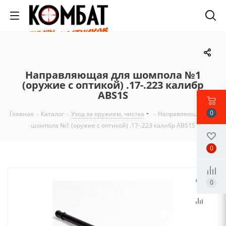
Направляющая для шомпола №1
(оружие с оптикой) .17-.223 калибр
ABS1S
0
Главная
-
Каталог
-
Уход за оружием, чистка
-
Направляющая для
шомпола №1 (оружие с оптикой) .17-.223 калибр ABS1S
0
0