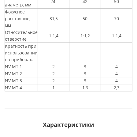
24
42
50
диаметр, мм
Фокусное
расстояние,
31,5
50
70
мм
Относительное
1:1,4
1:1,2
1:1,4
отверстие
Кратность при
использовании
на приборах:
NV MT 1
2
3
4
NV MT 2
2
3
4
NV MT 3
2
3
4
NV MT 4
1
1,6
2,3
Характеристики