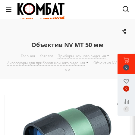
Объектив NV MT 50 мм
Главная
-
Каталог
-
Приборы ночного видения
-
Аксессуары для приборов ночного видения
-
Объектив NV MT 50
0
мм
0
0