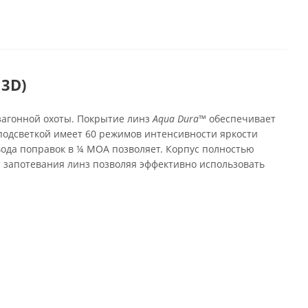
 3D)
загонной охоты. Покрытие линз
Aqua Dura™
обеспечивает
подсветкой имеет 60 режимов интенсивности яркости
ода поправок в ¼ МОА позволяет. Корпус полностью
т запотевания линз позволяя эффективно использовать