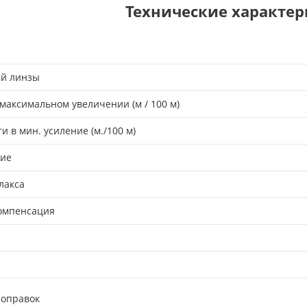
Технические характе
ий линзы
максимальном увеличении (м / 100 м)
и в мин. усиление (м./100 м)
ние
лакса
омпенсация
поправок