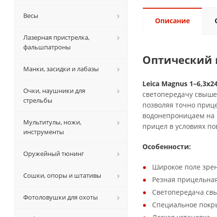
Весы
Описание
Лазерная пристрелка,
фальшпатроны
Оптический п
Манки, засидки и лабазы
Leica Magnus 1–6,3x2
Очки, наушники для
светопередачу свыше 
стрельбы
позволяя точно приц
водонепроницаем на г
Мультитулы, ножи,
прицел в условиях п
инструменты
Особенности:
Оружейный тюнинг
Широкое поле зре
Сошки, опоры и штативы
Резная прицельная
Светопередача св
Фотоловушки для охоты
Специальное покр