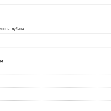
ость, глубина
ки