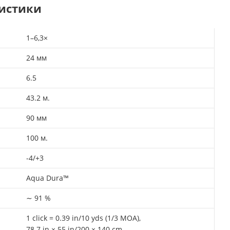
ристики
1–6,3×
24 мм
6.5
43.2 м.
90 мм
100 м.
-4/+3
Aqua Dura™
∼ 91 %
1 click = 0.39 in/10 yds (1/3 MOA),
78.7 in × 55 in/200 × 140 cm