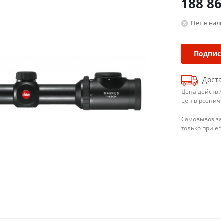
188 8
Нет в на
Подпис
Доста
Цена действи
цен в рознич
Самовывоз з
только при е