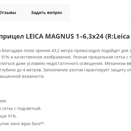
Отзывы
Задать вопрос
рицел LEICA MAGNUS 1–6,3x24 (R:Leica
4
благодаря полю зрения 43,2 метра превосходно подойдет для 
91% и качественное изображение. Резная прицельная сетка с 
елиться даже условиях недостаточного освещения. Механизм вв
лубине до 4 метров. Заполнение азотом гарантирует защиту о
овышенной влажности.
ния.
 сетка с подсветкой.
ыше 91%.
ытие линз
Aqua Dura™
.