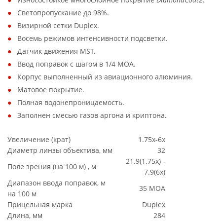
Светопропускание до 98%.
Визирной сетки Duplex.
Восемь режимов интенсивности подсветки.
Датчик движения MST.
Ввод поправок с шагом в 1/4 МОА.
Корпус выполненный из авиационного алюминия.
Матовое покрытие.
Полная водонепроницаемость.
Заполнен смесью газов аргона и криптона.
Увеличение (крат)
1.75x-6x
Диаметр линзы объектива, мм
32
21.9(1.75x) -
Поле зрения (на 100 м) , м
7.9(6x)
Диапазон ввода поправок, м
35 МОА
на 100 м
Прицельная марка
Duplex
Длина, мм
284