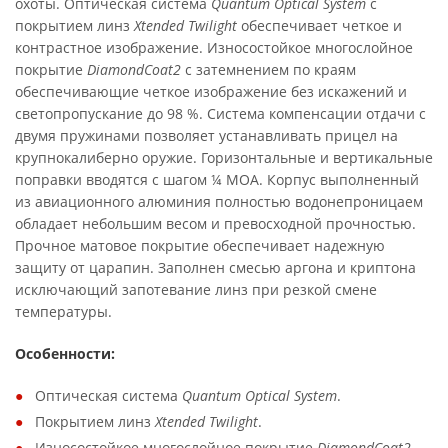
охоты. Оптическая система
Quantum Optical System
с
покрытием линз
Xtended Twilight
обеспечивает четкое и
контрастное изображение. Износостойкое многослойное
покрытие
DiamondCoat2
с затемнением по краям
обеспечивающие четкое изображение без искажений и
светопропускание до 98 %. Система компенсации отдачи с
двумя пружинами позволяет устанавливать прицел на
крупнокалиберно оружие. Горизонтальные и вертикальные
поправки вводятся с шагом ¼ МОА. Корпус выполненный
из авиационного алюминия полностью водонепроницаем
обладает небольшим весом и превосходной прочностью.
Прочное матовое покрытие обеспечивает надежную
защиту от царапин. Заполнен смесью аргона и криптона
исключающий запотевание линз при резкой смене
температуры.
Особенности:
Оптическая система
Quantum Optical System
.
Покрытием линз
Xtended Twilight
.
Износостойкое многослойное покрытие
DiamondCoat2
.