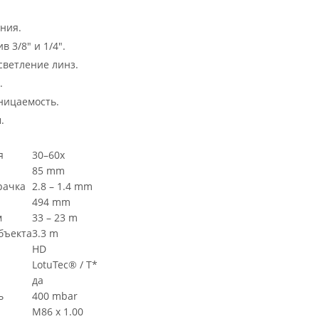
ния.
в 3/8" и 1/4".
ветление линз.
.
ницаемость.
.
я
30–60x
85 mm
рачка
2.8 – 1.4 mm
494 mm
м
33 – 23 m
бъекта
3.3 m
HD
LotuTec® / T*
да
ь
400 mbar
M86 x 1.00