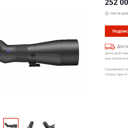
252 0
Нет в на
Подпис
Доста
Цена действи
цен в рознич
Самовывоз з
только при е