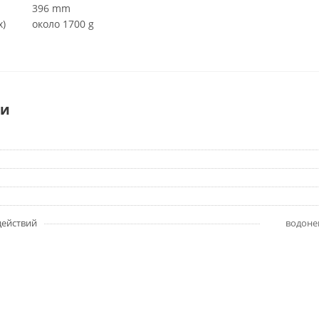
396 mm
x)
около 1700 g
ки
действий
водоне