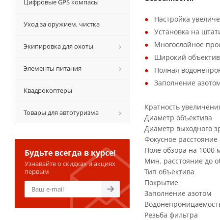
Цифровые GPS компасы
Настройка увеличе
Уход за оружием, чистка
Установка на штати
Многослойное прос
Экипировка для охоты
Широкий объектив
Элементы питания
Полная водонепро
Заполнение азотом
Квадрокоптеры
Кратность увеличени
Товары для автотуризма
Диаметр объектива
Диаметр выходного з
Фокусное расстояние
Поле обзора на 1000 
Будьте всегда в курсе!
Мин. расстояние до о
Узнавайте о скидках и акциях
первым
Тип объектива
Покрытие
Заполнение азотом
Водонепроницаемост
Резьба фильтра