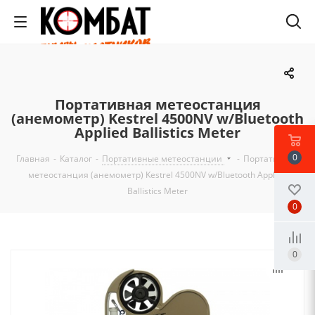
Портативная метеостанция
(анемометр) Kestrel 4500NV w/Bluetooth
Applied Ballistics Meter
0
Главная
-
Каталог
-
Портативные метеостанции
-
Портативная
метеостанция (анемометр) Kestrel 4500NV w/Bluetooth Applied
Ballistics Meter
0
0