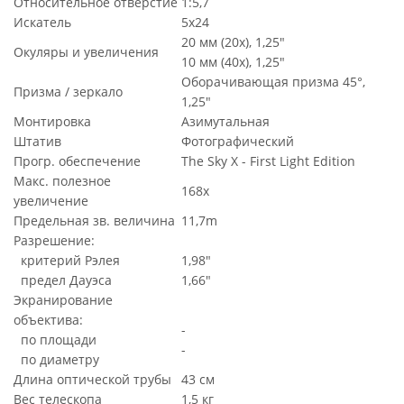
Относительное отверстие
1:5,7
Искатель
5х24
20 мм (20x), 1,25"
Окуляры и увеличения
10 мм (40x), 1,25"
Оборачивающая призма 45°,
Призма / зеркало
1,25"
Монтировка
Азимутальная
Штатив
Фотографический
Прогр. обеспечение
The Sky X - First Light Edition
Макс. полезное
168x
увеличение
Предельная зв. величина
11,7m
Разрешение:
критерий Рэлея
1,98"
предел Дауэса
1,66"
Экранирование
объектива:
-
по площади
-
по диаметру
Длина оптической трубы
43 см
Вес телескопа
1,5 кг