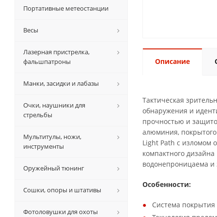
Портативные метеостанции
Весы
Лазерная пристрелка,
Описание
фальшпатроны
Манки, засидки и лабазы
Тактическая зрительн
Очки, наушники для
обнаружения и идент
стрельбы
прочностью и защитой
алюминия, покрытого 
Мультитулы, ножи,
Light Path с изломом
инструменты
компактного дизайна
водонепроницаема и 
Оружейный тюнинг
Особенности:
Сошки, опоры и штативы
Система покрытия л
Фотоловушки для охоты