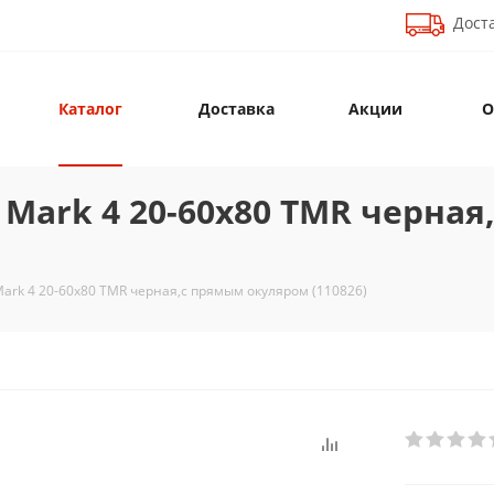
Доста
Каталог
Доставка
Акции
О
 Mark 4 20-60x80 TMR черна
Mark 4 20-60x80 TMR черная,с прямым окуляром (110826)