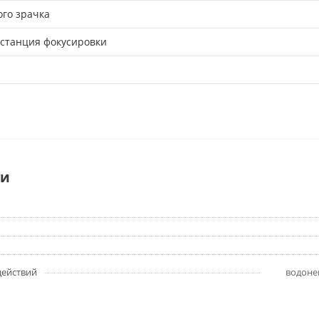
го зрачка
станция фокусировки
ки
действий
водоне