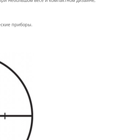
при небольшом весе и компактном дизайне;
еские приборы.