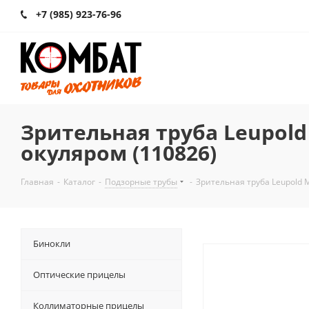
+7 (985) 923-76-96
Зрительная труба Leupold
окуляром (110826)
Главная
-
Каталог
-
Подзорные трубы
-
Зрительная труба Leupold 
Бинокли
Оптические прицелы
Коллиматорные прицелы