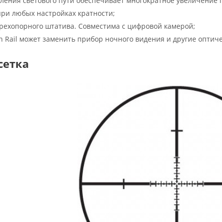
ления светового пути обеспечивает многократное увеличение 
при любых настройках кратности;
 трехопорного штатива. Совместима с цифровой камерой;
Rail может заменить прибор ночного видения и другие оптич
сетка