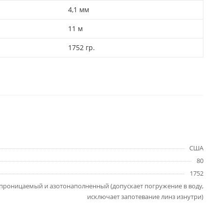
4,1 мм
11 м
1752 гр.
США
80
1752
проницаемый и азотонаполненный (допускает погружение в воду,
исключает запотевание линз изнутри)