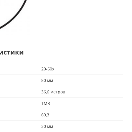
ристики
20-60х
80 мм
36,6 метров
TMR
69,3
30 мм