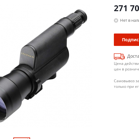
271 7
Нет в на
Подпис
Доста
Цена действи
цен в рознич
Самовывоз з
только при е