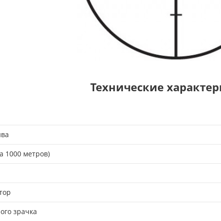
Технические характе
ива
а 1000 метров)
тор
ого зрачка