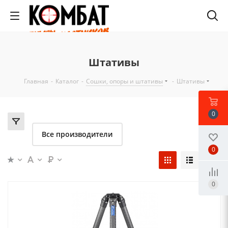
Штативы
Главная
-
Каталог
-
Сошки, опоры и штативы
-
Штативы
0
Все производители
0
0