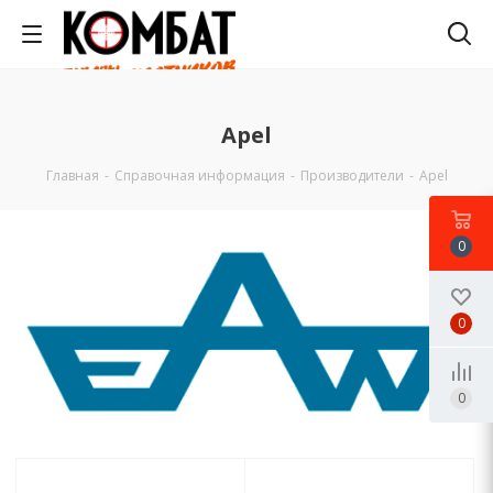
Apel
Главная
-
Справочная информация
-
Производители
-
Apel
0
0
0