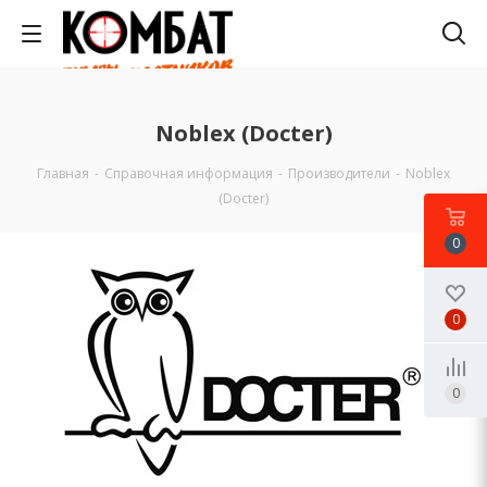
Noblex (Docter)
Главная
-
Справочная информация
-
Производители
-
Noblex
(Docter)
0
0
0