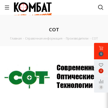
СОТ
Главная
-
Справочная информация
-
Производители
-
СОТ
0
0
0